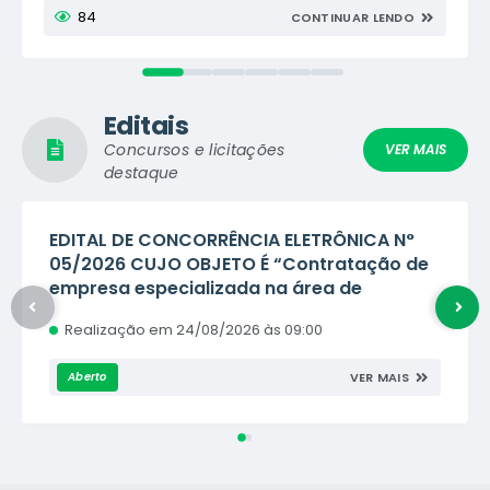
Social e do Centro de Convivência da Melhor Idade,
84
CONTINUAR LENDO
realizou mais um encontro...
Editais
Concursos e licitações
VER MAIS
destaque
EDITAL DE CONCORRÊNCIA ELETRÔNICA N°
05/2026 CUJO OBJETO É “Contratação de
empresa especializada na área de
engenharia ou arquitetura para REFORMA
Realização em
24/08/2026
09:00
DO CONJUNTO DE SANITÁRIOS PÚBLICOS –
PRAIA FLUVIAL, localizado no Município...
VER MAIS
Aberto