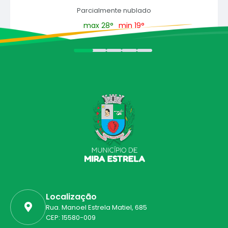
Parcialmente nublado
max 28°
min 19°
Localização
Rua. Manoel Estrela Matiel, 685
CEP: 15580-009