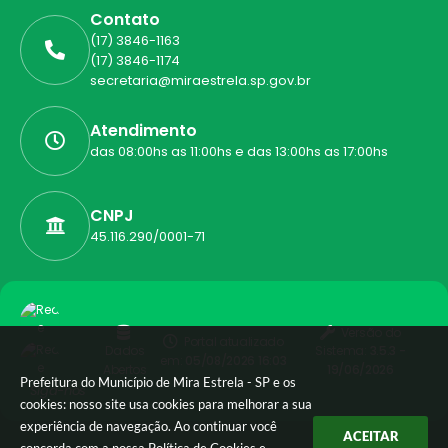
Contato
(17) 3846-1163
(17) 3846-1174
secretaria@miraestrela.sp.gov.br
Atendimento
das 08:00hs as 11:00hs e das 13:00hs as 17:00hs
CNPJ
45.116.290/0001-71
Versão do
Portal atualizado
Dados
Sistema:
3.5.3 -
em:
05/08/2026 16:03
Abertos
19/06/2026
Prefeitura do Município de Mira Estrela - SP e os
Siga-nos
cookies: nosso site usa cookies para melhorar a sua
experiência de navegação. Ao continuar você
ACEITAR